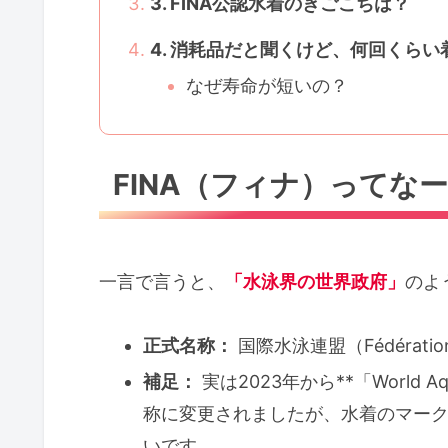
3. FINA公認水着のきごこちは？
4. 消耗品だと聞くけど、何回くら
なぜ寿命が短いの？
FINA（フィナ）ってな
一言で言うと、
「水泳界の世界政府」
のよ
正式名称：
国際水泳連盟（Fédération In
補足：
実は2023年から**「World
称に変更されましたが、水着のマーク
いです。