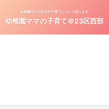
幼稚園児との生活や子育てについて語ります
幼稚園ママの子育て＠23区西部