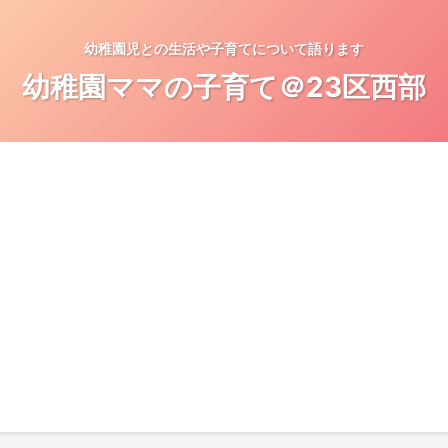
幼稚園児との生活や子育てについて語ります
幼稚園ママの子育て＠23区西部