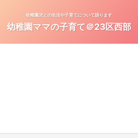
幼稚園児との生活や子育てについて語ります
幼稚園ママの子育て＠23区西部