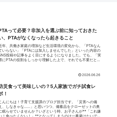
PTAって必要？非加入を選ぶ前に知っておきた
い、PTAがなくなったら起きること
近年、共働き家庭の増加など生活環境の変化から、「PTAなん
ていらない」「PTAには加入しませんでした」といった内容の
SNS投稿や記事をよく目にするようになりました。でも、「実
際にPTAの役割をしっかり理解した上で、それでも不要だと思
っている...
2026.06.26
防災食って美味しいの？5人家族でガチ試食レ
ポ！
こんにちは！子育て支援課のブログ担当です。「災害への備
え、しなきゃな……」と思いつつ、備蓄品をクローゼットの奥
に眠らせていませんか？いざという時、お子さんが**「これ嫌
い！食べたくない！」**となってしまうのは一番避けたいです