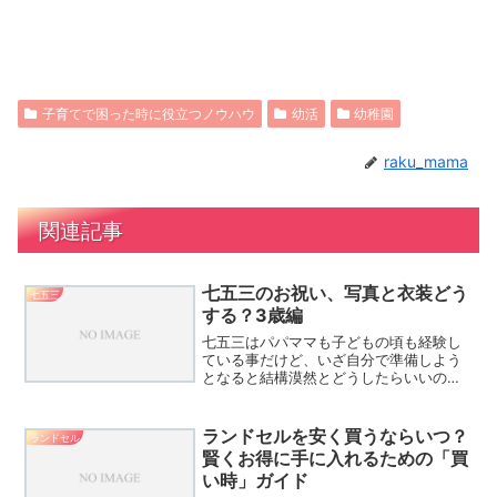
子育てで困った時に役立つノウハウ
幼活
幼稚園
raku_mama
関連記事
七五三のお祝い、写真と衣装どう
七五三
する？3歳編
七五三はパパママも子どもの頃も経験し
ている事だけど、いざ自分で準備しよう
となると結構漠然とどうしたらいいのか
と悩んでいませんか。決めるべきことは
ざっくり神社、衣装、写真、お食事の4つ
です。お金をかけたらいいかと言うとそ
ランドセルを安く買うならいつ？
ランドセル
うでもないのが主役が3...
賢くお得に手に入れるための「買
い時」ガイド