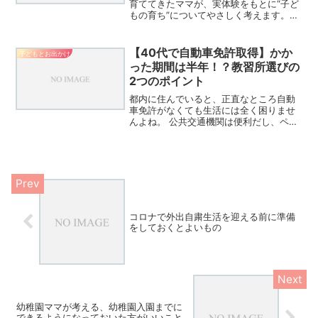
育ててきたママが、実体験をもとに“子ど
もの育ち”についてやさしく考えます。社
会性はどこで育つのか、家庭保育の良さ
とは何かを丁寧にまとめました。
【40代で自動車免許取得】かか
子どもとお出かけ
った期間は半年！？教習所選びの
2つのポイント
都内に住んでいると、正直なところ自動
車免許がなくても生活には全く困りませ
んよね。 公共交通機関は便利だし、ペー
パードライバーも多くて「免許証＝ただ
の身分証明書」になりがち。子育てを始
めて10年以上経ちますが、地元で出会っ
たママ友の中で、日常...
コロナで外出自粛生活を迎える前に準備
をしておくとよいもの
幼稚園ママが考える、幼稚園入園までに
できるようになっておいた方がいいこと