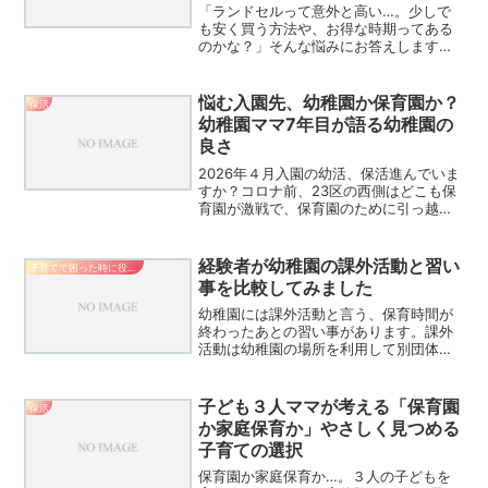
「ランドセルって意外と高い…。少しで
も安く買う方法や、お得な時期ってある
のかな？」そんな悩みにお答えします。
ランドセルの平均予算と割引の仕組み新
作を10%オフで買う「早期割引」の活用
法最大半額も！「アウトレット」を狙う
悩む入園先、幼稚園か保育園か？
保活
時期とおすすめメーカー...
幼稚園ママ7年目が語る幼稚園の
良さ
2026年４月入園の幼活、保活進んでいま
すか？コロナ前、23区の西側はどこも保
育園が激戦で、保育園のために引っ越す
人もたくさんいました。しかし数年前か
らフルタイムでなくても1歳、２歳と保育
園に入れる時代がやってきました。社会
経験者が幼稚園の課外活動と習い
子育てで困った時に役立つノウハウ
も変わりました。...
事を比較してみました
幼稚園には課外活動と言う、保育時間が
終わったあとの習い事があります。課外
活動は幼稚園の場所を利用して別団体が
行っているもので、別に授業料が掛かり
ます。参加は任意ですが、それなりの人
数が参加します。そこで、幼稚園を4年間
子ども３人ママが考える「保育園
保活
経験した筆者が課外活動...
か家庭保育か」やさしく見つめる
子育ての選択
保育園か家庭保育か…。３人の子どもを