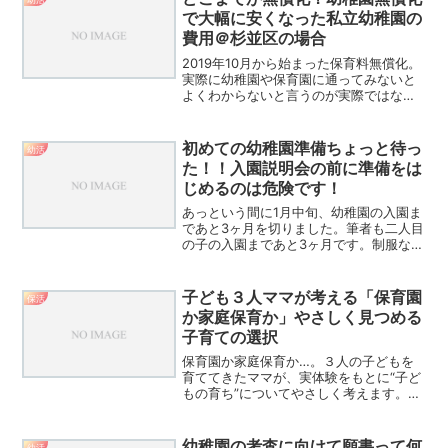
で大幅に安くなった私立幼稚園の
費用＠杉並区の場合
2019年10月から始まった保育料無償化。
実際に幼稚園や保育園に通ってみないと
よくわからないと言うのが実際ではない
でしょうか。杉並区の幼稚園に通わせる
筆者が具体的にご紹介します。
初めての幼稚園準備ちょっと待っ
幼活
た！！入園説明会の前に準備をは
じめるのは危険です！
あっという間に1月中旬、幼稚園の入園ま
であと3ヶ月を切りました。筆者も二人目
の子の入園まであと3ヶ月です。制服など
幼稚園で購入するものは既に申込み済み
ですが、2人目だからこそ、個人で購入し
たり作ったりして準備するものがたくさ
子ども３人ママが考える「保育園
保活
んあることを知っ...
か家庭保育か」やさしく見つめる
子育ての選択
保育園か家庭保育か…。３人の子どもを
育ててきたママが、実体験をもとに“子ど
もの育ち”についてやさしく考えます。社
会性はどこで育つのか、家庭保育の良さ
とは何かを丁寧にまとめました。
幼稚園の考査に向けて願書って何
幼活