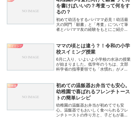
を書けばいいの？考査って何をす
るの？
初めて幼活をするパパママ必見！幼活最
大の関門「願書」と「考査」について筆
者とパパママ友の経験をもとにご紹介し
ます。ドキドキの考査のイメージが少し
でも湧きますように。
ママの頃とは違う？！令和の小学
スイミング
校スイミング授業
6月に入り、いよいよ小学校の水泳の授業
が始まりました。低学年のうちは、文部
科学省の指導要領でも「水慣れ」がメイ
ン。でも、実際の授業風景は学校や地域
によって本当にさまざまなんです。その
一番の理由は、「子どもたちの泳力に大
初めての温飯器お弁当でも安心。
幼稚園
きな差がある」から。水...
幼稚園で喜ばれるフレンチトース
トの簡単レシピ
幼稚園の温飯器お弁当が初めてでも安
心。温飯器でもおいしく食べられるフレ
ンチトーストの作り方と、子どもが喜ぶ
おかずの組み合わせ、失敗しないコツを
やさしく紹介します。