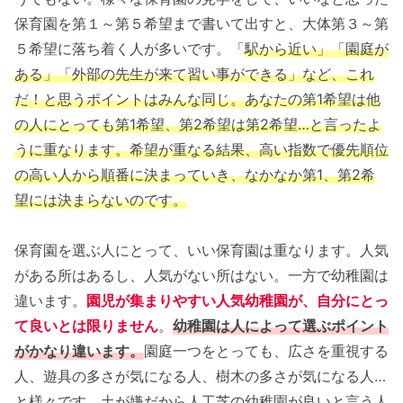
保育園を第１～第５希望まで書いて出すと、大体第３～第
５希望に落ち着く人が多いです。「
駅から近い」「園庭が
ある」「外部の先生が来て習い事ができる」など、これ
だ！と思うポイントはみんな同じ。あなたの第1希望は他
の人にとっても第1希望、第2希望は第2希望…と言ったよ
うに重なります。希望が重なる結果、高い指数で優先順位
の高い人から順番に決まっていき、なかなか第1、第2希
望には決まらないのです。
保育園を選ぶ人にとって、いい保育園は重なります。人気
がある所はあるし、人気がない所はない。一方で幼稚園は
違います。
園児が集まりやすい人気幼稚園が、自分にとっ
て良いとは限りません
。
幼稚園は人によって選ぶポイント
がかなり違います。
園庭一つをとっても、広さを重視する
人、遊具の多さが気になる人、樹木の多さが気になる人…
と様々です。土が嫌だから人工芝の幼稚園が良いと言う人