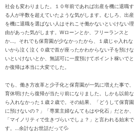
社会も変わりました。１０年前であれば出産を機に退職す
る人が半数を超えていたような気がします。むしろ、出産
を機に退職を選ばない人はそれこそ働かないといけない理
由があった気がします。Wローンとか、フリーランスと
か…。それでも保育園が少なかったから、１歳じゃ入れな
いから泣く泣く０歳で首が座ったかわからない子を預けな
いといけないとか、無認可に一度預けてポイント稼いでと
か復帰は本当に大変でした。
でも、働き方改革と少子化と保育園が一気に増えた事で、
育休明けたら復帰が当たり前になりました。しかも以前な
ら入れなかった１歳２歳で。その結果、「どうして保育園
に預けないの？」「専業主婦なんてもはや化石」だとか、
「マイノリティで生きづらいでしょ？」と言われる始末で
す。…余計なお世話だって💦