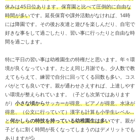
休みは45日位あります。保育園と比べて圧倒的に自由な
時間が多い
です。延長保育や課外活動がなければ、14時
には降園です。その後お友達と遊びを楽しんだり、自宅で
好きな事をして過ごしたり、習い事に行ったりと自由な時
間を過ごします。
特に平日の習い事は幼稚園生の特権だと思います。年々環
境が良くなっています。たとえ同じ月謝でも、少人数で教
えてもらえて、練習で自分に回ってくる回数も多い。コス
パがとても良いです。親が通わせさえすれば、上達しやす
い環境が整えられています。（子ども次第ではあります
が）
小さな頃から
サッカーが得意、ピアノが得意、水泳が
得意、（公文に行っていて）漢字も計算も小学生レベル…
と
何かしらの特技を持っている幼稚園生は多い
です。親が
子どもに割く時間が長くなってしまうのはデメリットでも
ありますが💦