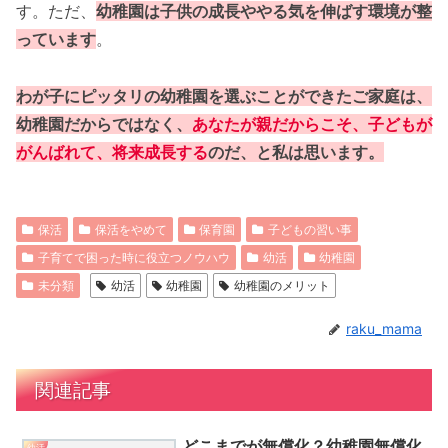
す。ただ、
幼稚園は子供の成長ややる気を伸ばす環境が整
っています
。
わが子にピッタリの幼稚園を選ぶことができたご家庭は、
幼稚園だからではなく、
あなたが親だからこそ、子どもが
がんばれて、将来成長する
のだ、と私は思います。
保活
保活をやめて
保育園
子どもの習い事
子育てで困った時に役立つノウハウ
幼活
幼稚園
未分類
幼活
幼稚園
幼稚園のメリット
raku_mama
関連記事
どこまでが無償化？幼稚園無償化
幼活